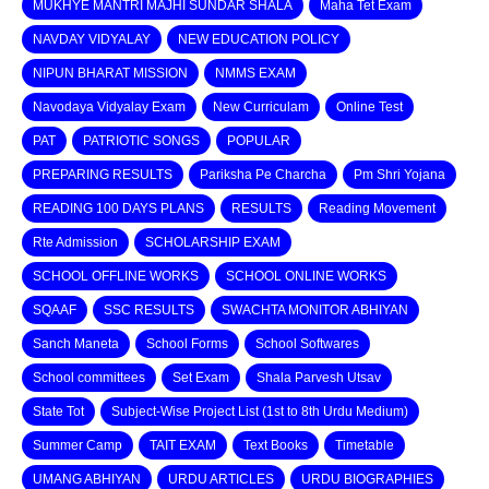
MUKHYE MANTRI MAJHI SUNDAR SHALA
Maha Tet Exam
NAVDAY VIDYALAY
NEW EDUCATION POLICY
NIPUN BHARAT MISSION
NMMS EXAM
Navodaya Vidyalay Exam
New Curriculam
Online Test
PAT
PATRIOTIC SONGS
POPULAR
PREPARING RESULTS
Pariksha Pe Charcha
Pm Shri Yojana
READING 100 DAYS PLANS
RESULTS
Reading Movement
Rte Admission
SCHOLARSHIP EXAM
SCHOOL OFFLINE WORKS
SCHOOL ONLINE WORKS
SQAAF
SSC RESULTS
SWACHTA MONITOR ABHIYAN
Sanch Maneta
School Forms
School Softwares
School committees
Set Exam
Shala Parvesh Utsav
State Tot
Subject-Wise Project List (1st to 8th Urdu Medium)
Summer Camp
TAIT EXAM
Text Books
Timetable
UMANG ABHIYAN
URDU ARTICLES
URDU BIOGRAPHIES