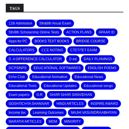
TAGS
11th Admission
5th&8th Anual Exam
5th/8th Scholarship Online Tests
ACTION PLANS
APAAR ID
Apps for PC
BOOKS TEXT BOOKS
BRIDGE COURSE
CALCULATORS
CCE NOTING
CTET/TET EAXM
D. A DIFFERENCE CALCULATOR
D.ed
DAILY PLANINGS
DCPS/NPS
EDUCATIONAL SOFTWARES
ENGLISH POEMS
Echo Club
Educational Animation
Educational News
Educational Tools
Educational Updates
Educational songs
Exam papers
G.R
GHAR GHAR SANVIDHAN
GOSHTICHYA SHANIVAR
HINDI ARTICLES
INSPIRE AWARD
Income tax
Learning Outcomes
MAJHI VASUNDRA ABHIYAN
MARATHI ARTICLES
MDM
MINORITY