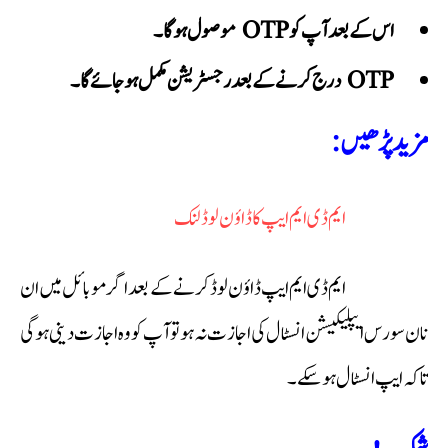
اس کے بعد آپ کو OTP موصول ہوگا۔
OTP درج کرنے کے بعد رجسٹریشن مکمل ہو جائے گا۔
مزید پڑھیں:
ایم ڈی ایم ایپ کا ڈاؤن لوڈ لنک
ایم ڈی ایم ایپ ڈاؤن لوڈ کرنے کے بعد اگر موبائل میں ان
نان سورس ایپلیکیشن انسٹال کی اجازت نہ ہو تو آپ کو وہ اجازت دینی ہوگی
تاکہ ایپ انسٹال ہو سکے۔