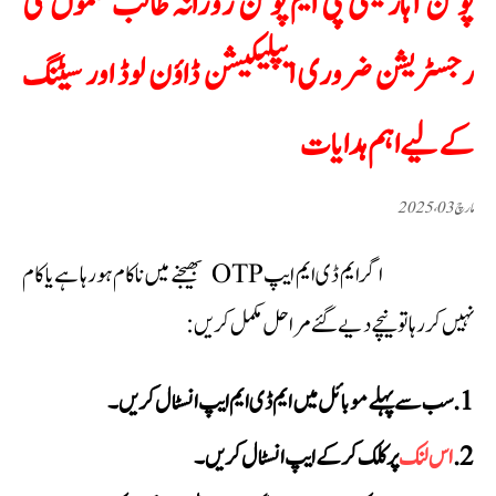
پوشن آہار یعنی پی ایم پؤشن روزانہ طالب علموں کی
رجسٹریشن ضروری ایپلیکیشن ڈاؤن لوڈ اور سیٹنگ
کے لیے اہم ہدایات
مارچ 03، 2025
اگر ایم ڈی ایم ایپ OTP بھیجنے میں ناکام ہو رہا ہے یا کام
نہیں کر رہا تو نیچے دیے گئے مراحل مکمل کریں:
سب سے پہلے موبائل میں ایم ڈی ایم ایپ انسٹال کریں۔
اس لنک
پر کلک کر کے ایپ انسٹال کریں۔