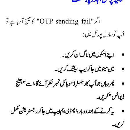
اگر "OTP sending fail" کا میسج آ رہا ہے تو
آپ کو سارل پورٹل میں:
اپنے اسکول میں لاگ ان کریں۔
مین مینو میں جا کر ایپ سیٹنگ کریں۔
پھر وہاں جو آپ کا رجسٹرڈ موبائل نمبر نظر آئے گا، اسے "چینج
ڈیوائس" کریں۔
یہ کرنے کے بعد دوبارہ ایم ڈی ایم ایپ میں جا کر رجسٹریشن مکمل
کریں۔