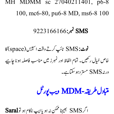
MH MDMM sc 27040211401, p6-8
100, mc6-80, pu6-8 MD, ms6-8 100
SMS نمبر:
نوٹ:
SMS ٹائپ کرتے وقت اسپیس (space) کا
خاص خیال رکھیں۔ تمام الفاظ اور نمبرز میں مناسب فاصلہ ہونا چاہیے
ورنہ SMS مسترد ہو سکتا ہے۔
متبادل طریقہ - MDM ویب پورٹل
اگر SMS بھیجنا ممکن نہ ہو یا ایپ ناکام ہو تو
Saral