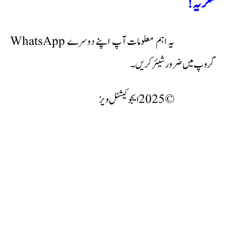
شکریہ!
یہ اہم معلومات آپ اپنے دوسرے WhatsApp
گروپ میں ضرور شیئر کریں۔
© 2025 ایجوکیشنل ویز