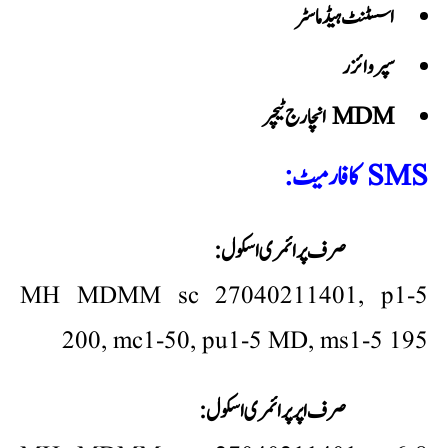
اسسٹنٹ ہیڈ ماسٹر
سپروائزر
MDM انچارج ٹیچر
SMS کا فارمیٹ:
صرف پرائمری اسکول:
MH MDMM sc 27040211401, p1-5
200, mc1-50, pu1-5 MD, ms1-5 195
صرف اپر پرائمری اسکول: