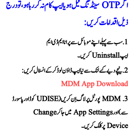
اگر OTP سینڈنگ فیل ہو یا ایپ کام نہ کر رہا ہو، تو درج
ذیل اقدامات کریں:
سب سے پہلے اپنے موبائل سے پرانا ایم ڈی ایم
ایپ Uninstall کریں۔
نیچے دیے گئے لنک سے نیا ایپ ڈاؤن لوڈ کر کے انسٹال کریں:
MDM App Download
MDM پورٹل پر لاگ اِن کریں (UDISE کوڈ اور پاسورڈ
سے) اور App Settings میں جا کر Change
Device پر کلک کریں۔