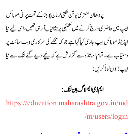
پردھان منتری پوشن شکتی نرمان یوجنا کے تحت پرانی موبائل
ایپ میں حاضری درج کرنے میں تکنیکی پریشانیاں آ رہی تھیں، اسی لیے نیا
اپڈیٹڈ موبائل ایپ جاری کیا گیا ہے جو کہ محکمے کی سرکاری ویب سائٹ پر
دستیاب ہے۔ تمام اساتذہ سے گزارش ہے کہ نیچے دیے گئے لنک سے نیا
ایپ ڈاؤن لوڈ کریں:
ایم ڈی ایم لاگ اِن لنک:
https://education.maharashtra.gov.in/md
m/users/login/