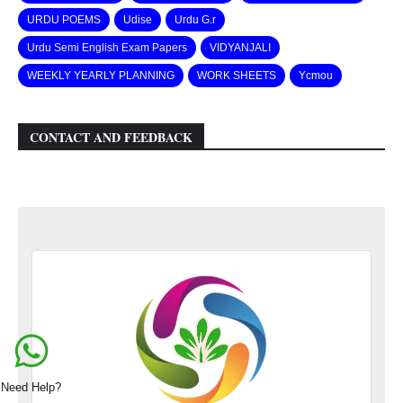
URDU POEMS
Udise
Urdu G.r
Urdu Semi English Exam Papers
VIDYANJALI
WEEKLY YEARLY PLANNING
WORK SHEETS
Ycmou
CONTACT AND FEEDBACK
Need Help?