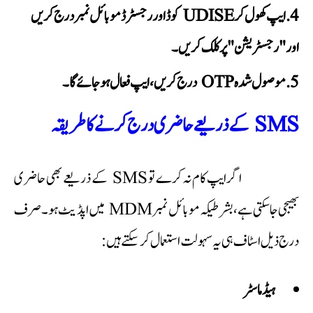
ایپ کھول کر UDISE کوڈ اور رجسٹرڈ موبائل نمبر درج کریں
اور "رجسٹریشن" پر کلک کریں۔
موصول شدہ OTP درج کریں، ایپ فعال ہو جائے گا۔
SMS کے ذریعے حاضری درج کرنے کا طریقہ
اگر ایپ کام نہ کرے تو SMS کے ذریعے بھی حاضری
بھیجی جا سکتی ہے، بشرطیکہ موبائل نمبر MDM میں اپڈیٹ ہو۔ صرف
درج ذیل اسٹاف ہی یہ سہولت استعمال کر سکتے ہیں:
ہیڈ ماسٹر