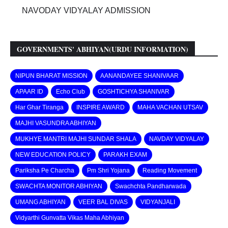
NAVODAY VIDYALAY ADMISSION
GOVERNMENTS' ABHIYAN(URDU INFORMATION)
NIPUN BHARAT MISSION
AANANDAYEE SHANIVAAR
APAAR ID
Echo Club
GOSHTICHYA SHANIVAR
Har Ghar Tiranga
INSPIRE AWARD
MAHA VACHAN UTSAV
MAJHI VASUNDRA ABHIYAN
MUKHYE MANTRI MAJHI SUNDAR SHALA
NAVDAY VIDYALAY
NEW EDUCATION POLICY
PARAKH EXAM
Pariksha Pe Charcha
Pm Shri Yojana
Reading Movement
SWACHTA MONITOR ABHIYAN
Swachchta Pandharwada
UMANG ABHIYAN
VEER BAL DIVAS
VIDYANJALI
Vidyarthi Gunvatta Vikas Maha Abhiyan