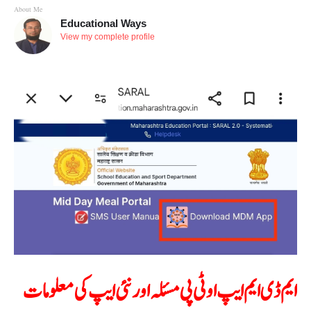
About Me
Educational Ways
View my complete profile
ایم ڈی ایم ایپ او ٹی پی مسئلہ اور نئی ایپ کی معلومات