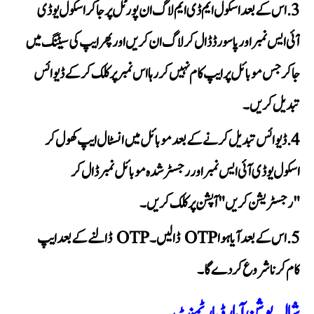
اس کے بعد اسکول ایم ڈی ایم لاگ ان پورٹل پر جا کر اسکول یو ڈی
آئی ایس نمبر اور پاسورڈ ڈال کر لاگ ان کریں اور پھر ایپ کی سیٹنگ میں
جا کر جس موبائل پر ایپ کام نہیں کر رہا اس نمبر پر کلک کر کے ڈیوائس
تبدیل کریں۔
ڈیوائس تبدیل کرنے کے بعد موبائل میں انسٹال ایپ کھول کر
اسکول یو ڈی آئی ایس نمبر اور رجسٹر شدہ موبائل نمبر ڈال کر
"رجسٹریشن کریں" آپشن پر کلک کریں۔
اس کے بعد آیا ہوا OTP ڈالیں۔ OTP ڈالنے کے بعد ایپ
کام کرنا شروع کر دے گا۔
شالیہ پوشن آہار ڈپارٹمنٹ