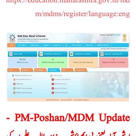
https://education.maharashtra.gov.in/md
m/mdms/register/language:eng
PM-Poshan/MDM Update -