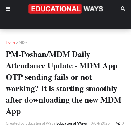
Home
MDM
PM-Poshan/MDM Daily
Attendance Update - MDM App
OTP sending fails or not
working? It is starting smoothly
after downloading the new MDM
App
Created by:Educational Ways
Educational Ways
-
3/04/2025
0