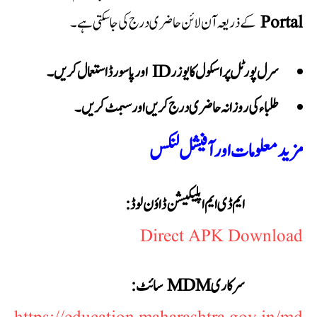
Portal
کے ذریعہ آن لائن حاضری درج کی جا سکتی ہے۔
سرل پورٹل پر اسکول کا یوزر ID اور پاسورڈ استعمال کریں۔
طلباء کی روزانہ حاضری درج کریں اور سبمٹ کریں۔
مزید معلومات اور آفیشل لنکس
ایم ڈی ایم اپلیکیشن ڈاؤن لوڈ:
Direct APK Download
سرکاری MDM سائٹ: