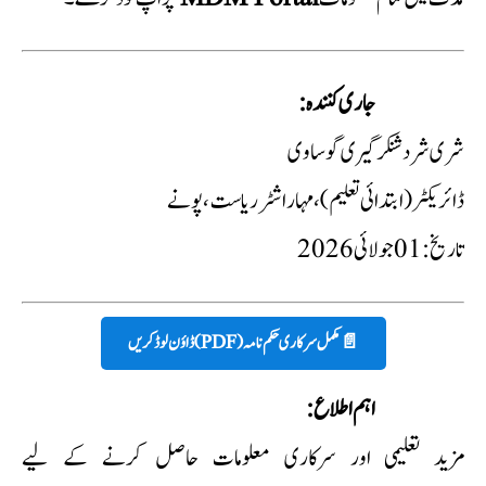
جاری کنندہ:
شری شرد شنکرگیری گوساوی
ڈائریکٹر (ابتدائی تعلیم)، مہاراشٹر ریاست، پونے
تاریخ: 01 جولائی 2026
📄 مکمل سرکاری حکم نامہ (PDF) ڈاؤن لوڈ کریں
اہم اطلاع:
مزید تعلیمی اور سرکاری معلومات حاصل کرنے کے لیے