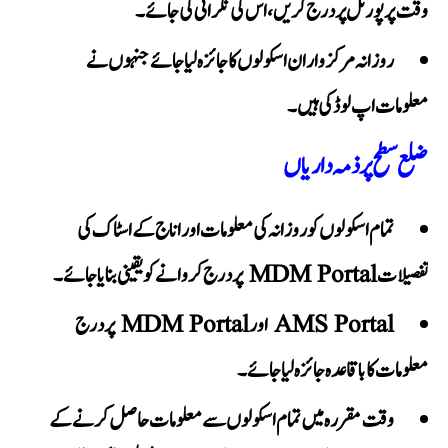
وقت پر پورٹل پر درج کریں، اس کی نگرانی کی جائے۔
روزانہ مرکز وار ان اسکولوں کا جائزہ لیا جائے جنہوں نے
معلومات اپ لوڈ کی ہیں۔
ضلع سطح پر ذمہ داریاں
تمام اسکولوں کو روزانہ کی معلومات اور اناج کے اسٹاک کی
تفصیلات MDM Portal پر درج کروانے کو یقینی بنایا جائے۔
AMS Portal اور MDM Portal پر درج
معلومات کا باقاعدہ جائزہ لیا جائے۔
وقت مقررہ میں تمام اسکولوں سے معلومات حاصل کرنے کے