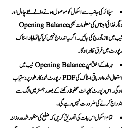
سپلائر کی جانب سے اسکول کو موصول ہونے والے نئے چاول اور
Opening Balance
دیگر غذائی اجناس کی معلومات بھی
ٹیب میں لازماً درج کی جائیں۔ اگر یہ اندراج نہیں کیا گیا تو ماہانہ اسٹاک
رپورٹ میں فرق ظاہر ہوگا۔
ٹیب میں
Opening Balance
ہر ماہ کے اختتام پر
استعمال شدہ اور باقی اسٹاک کی
PDF رپورٹ
خودکار طور پر دستیاب
ہوگی۔ اس رپورٹ کا پرنٹ محفوظ رکھنے کے بعد رجسٹر میں الگ سے
اندراج کرنے کی ضرورت نہیں رہے گی۔
تمام اسکول اس بات کی تصدیق کریں کہ ضلع کی منظور شدہ روزانہ