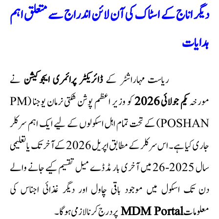
دیگر اناج کے اسٹاک کی آن لائن اندراج سے متعلق اہم
ہدایات
ریاست مہاراشٹر کے
ڈائریکٹر پرائمری ایجوکیشن
نے
مورخہ
یکم جولائی 2026
کو وزیر اعظم پوشن شکتی نرمان یوجنا (PM
POSHAN) کے تحت تمام اہل اسکولوں کے لیے ایک اہم سرکلر
جاری کیا ہے۔ اس سرکلر کے مطابق اپریل 2026 کے آخر تک یا تعلیمی
سال 2025-26 میں آخری بار مڈ ڈے میل تقسیم کیے جانے والے
دن تک اسکول میں موجود باقی چاول اور دیگر غذائی اجناس کی
پر درج کرنا لازمی ہوگا۔
MDM Portal
معلومات