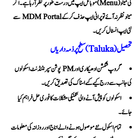
کی مینو (Menu) موبائل ایپ میں درست طور پر نظر آ رہا ہے۔ اگر
سے
MDM Portal
مینو نظر نہ آئے تو پرانی ایپ حذف کر کے
نئی ایپ انسٹال کریں۔
تحصیل (Taluka) سطح پر ذمہ داریاں
گروپ شکشن ادھیکاری اور PM پوشن سپرنٹنڈنٹ اسکولوں
کی جانب سے درج کیے گئے اسٹاک کی تصدیق کریں۔
اسکولوں کو پیش آنے والی تکنیکی مشکلات کا فوری حل فراہم کیا
جائے۔
تمام اسکول نئے موصول ہونے والے اناج اور روزانہ کی معلومات