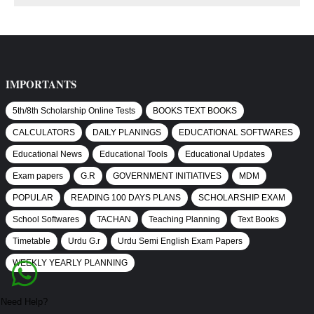
IMPORTANTS
5th/8th Scholarship Online Tests
BOOKS TEXT BOOKS
CALCULATORS
DAILY PLANINGS
EDUCATIONAL SOFTWARES
Educational News
Educational Tools
Educational Updates
Exam papers
G.R
GOVERNMENT INITIATIVES
MDM
POPULAR
READING 100 DAYS PLANS
SCHOLARSHIP EXAM
School Softwares
TACHAN
Teaching Planning
Text Books
Timetable
Urdu G.r
Urdu Semi English Exam Papers
WEEKLY YEARLY PLANNING
Need Help?