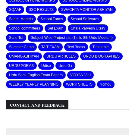
SCHOOL OFFLINE WORKS
SCHOOL ONLINE WORKS
SQAAF
SSC RESULTS
SWACHTA MONITOR ABHIYAN
Sanch Maneta
School Forms
School Softwares
School committees
Set Exam
Shala Parvesh Utsav
State Tot
Subject-Wise Project List (1st to 8th Urdu Medium)
Summer Camp
TAIT EXAM
Text Books
Timetable
UMANG ABHIYAN
URDU ARTICLES
URDU BIOGRAPHIES
URDU POEMS
Udise
Urdu G.r
Urdu Semi English Exam Papers
VIDYANJALI
WEEKLY YEARLY PLANNING
WORK SHEETS
Ycmou
CONTACT AND FEEDBACK