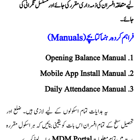
لیے متعلقہ افسران کی ذمہ داری مقرر کی جائے اور مسلسل نگرانی کی
جائے۔
فراہم کردہ رہنما کتابچے (Manuals)
Opening Balance Manual
Mobile App Install Manual
Daily Attendance Manual
یہ ہدایات تمام اسکولوں کے لیے لازمی ہیں۔ ضلع اور
تحصیل سطح کے تمام افسران اس بات کو یقینی بنائیں کہ ہر اسکول مقررہ
پر اپ لوڈ کرے۔
MDM Portal
مدت میں تمام معلومات