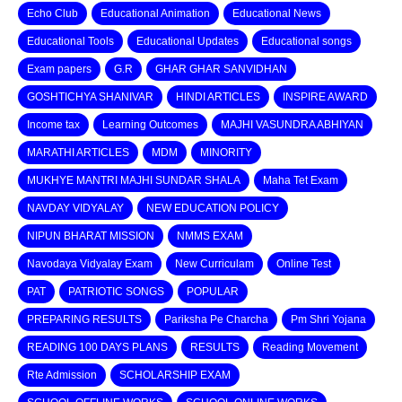
Echo Club
Educational Animation
Educational News
Educational Tools
Educational Updates
Educational songs
Exam papers
G.R
GHAR GHAR SANVIDHAN
GOSHTICHYA SHANIVAR
HINDI ARTICLES
INSPIRE AWARD
Income tax
Learning Outcomes
MAJHI VASUNDRA ABHIYAN
MARATHI ARTICLES
MDM
MINORITY
MUKHYE MANTRI MAJHI SUNDAR SHALA
Maha Tet Exam
NAVDAY VIDYALAY
NEW EDUCATION POLICY
NIPUN BHARAT MISSION
NMMS EXAM
Navodaya Vidyalay Exam
New Curriculam
Online Test
PAT
PATRIOTIC SONGS
POPULAR
PREPARING RESULTS
Pariksha Pe Charcha
Pm Shri Yojana
READING 100 DAYS PLANS
RESULTS
Reading Movement
Rte Admission
SCHOLARSHIP EXAM