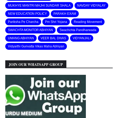
MUKHYE MANTRI MAJHI SUNDAR SHALA
NAVDAY VIDYALAY
NEW EDUCATION POLICY
PARAKH EXAM
Pariksha Pe Charcha
Pm Shri Yojana
Reading Movement
SWACHTA MONITOR ABHIYAN
Swachchta Pandharwada
UMANG ABHIYAN
VEER BAL DIVAS
VIDYANJALI
Vidyarthi Gunvatta Vikas Maha Abhiyan
JOIN OUR WHATSAPP GROUP