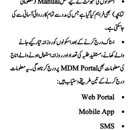
اسکولوں کی سہولت کے لیے مکمل
Manual (معلوماتی
کتابچہ)
بھی فراہم کیا گیا ہے جس کی مدد سے تمام کارروائی آسانی سے کی
جا سکتی ہے۔
اسٹاک درج کرنے کے بعد اسکولوں کو روزانہ تیار کیے جانے
والے کھانے، مستفید طلبہ کی تعداد اور روزانہ استعمال ہونے والے اناج
پر درج کرنا ہوگی۔ یہ معلومات
MDM Portal
کی معلومات بھی
درج کرنے کے تین طریقے دستیاب ہیں:
Web Portal
Mobile App
SMS