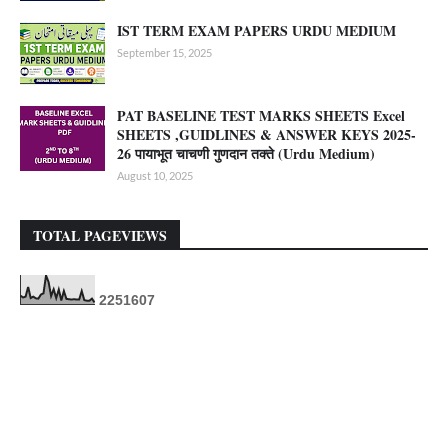
IST TERM EXAM PAPERS URDU MEDIUM
September 15, 2025
PAT BASELINE TEST MARKS SHEETS Excel
SHEETS ,GUIDLINES & ANSWER KEYS 2025-
26 पायाभूत चाचणी गुणदान तक्ते (Urdu Medium)
August 10, 2025
TOTAL PAGEVIEWS
2
2
5
1
6
0
7