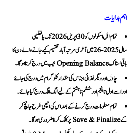
اہم ہدایات
تمام اہل اسکولوں کو
30 اپریل 2026
تک یا تعلیمی
سال 2025-26 میں آخری مرتبہ آہار تقسیم کیے جانے والے دن کا
ٹیب میں درج کرنا ہوگا۔
Opening Balance
باقی اسٹاک
چاول اور دیگر غذائی اجناس کی مقدار
کلوگرام
میں درج کی جائے
اور اسے
اول تا پنجم
اور
ششم تا ہشتم
کے لیے الگ الگ درج کیا جائے۔
تمام معلومات درج کرنے کے بعد اس کی اچھی طرح جانچ کر
پر کلک کرنا ضروری ہوگا۔
Save & Finalize
کے