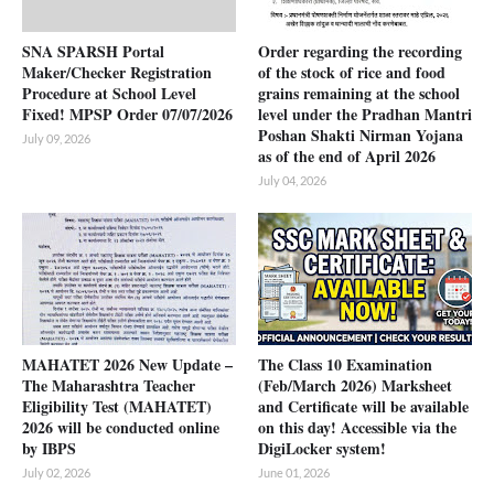
SNA SPARSH Portal
Order regarding the recording
Maker/Checker Registration
of the stock of rice and food
Procedure at School Level
grains remaining at the school
Fixed! MPSP Order 07/07/2026
level under the Pradhan Mantri
Poshan Shakti Nirman Yojana
July 09, 2026
as of the end of April 2026
July 04, 2026
MAHATET 2026 New Update –
The Class 10 Examination
The Maharashtra Teacher
(Feb/March 2026) Marksheet
Eligibility Test (MAHATET)
and Certificate will be available
2026 will be conducted online
on this day! Accessible via the
by IBPS
DigiLocker system!
July 02, 2026
June 01, 2026