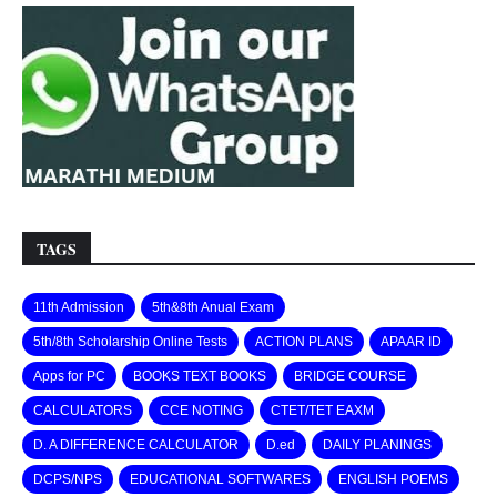
TAGS
11th Admission
5th&8th Anual Exam
5th/8th Scholarship Online Tests
ACTION PLANS
APAAR ID
Apps for PC
BOOKS TEXT BOOKS
BRIDGE COURSE
CALCULATORS
CCE NOTING
CTET/TET EAXM
D. A DIFFERENCE CALCULATOR
D.ed
DAILY PLANINGS
DCPS/NPS
EDUCATIONAL SOFTWARES
ENGLISH POEMS