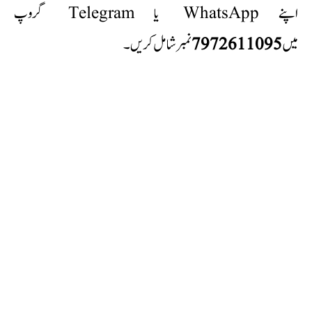
اپنے WhatsApp یا Telegram گروپ
نمبر شامل کریں۔
7972611095
میں