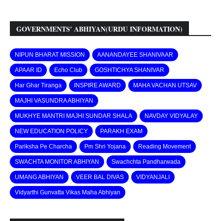
GOVERNMENTS' ABHIYAN(URDU INFORMATION)
NIPUN BHARAT MISSION
AANANDAYEE SHANIVAAR
APAAR ID
Echo Club
GOSHTICHYA SHANIVAR
Har Ghar Tiranga
INSPIRE AWARD
MAHA VACHAN UTSAV
MAJHI VASUNDRA ABHIYAN
MUKHYE MANTRI MAJHI SUNDAR SHALA
NAVDAY VIDYALAY
NEW EDUCATION POLICY
PARAKH EXAM
Pariksha Pe Charcha
Pm Shri Yojana
Reading Movement
SWACHTA MONITOR ABHIYAN
Swachchta Pandharwada
UMANG ABHIYAN
VEER BAL DIVAS
VIDYANJALI
Vidyarthi Gunvatta Vikas Maha Abhiyan