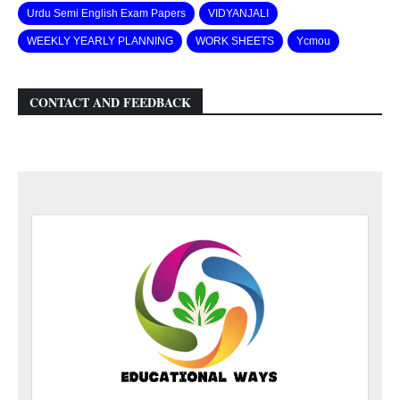
Urdu Semi English Exam Papers
VIDYANJALI
WEEKLY YEARLY PLANNING
WORK SHEETS
Ycmou
CONTACT AND FEEDBACK