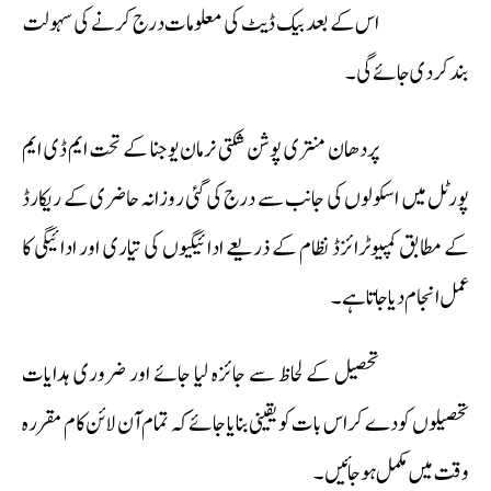
اس کے بعد بیک ڈیٹ کی معلومات درج کرنے کی سہولت
بند کر دی جائے گی۔
پردھان منتری پوشن شکتی نرمان یوجنا کے تحت ایم ڈی ایم
پورٹل میں اسکولوں کی جانب سے درج کی گئی روزانہ حاضری کے ریکارڈ
کے مطابق کمپیوٹرائزڈ نظام کے ذریعے ادائیگیوں کی تیاری اور ادائیگی کا
عمل انجام دیا جاتا ہے۔
تحصیل کے لحاظ سے جائزہ لیا جائے اور ضروری ہدایات
تحصیلوں کو دے کر اس بات کو یقینی بنایا جائے کہ تمام آن لائن کام مقررہ
وقت میں مکمل ہو جائیں۔