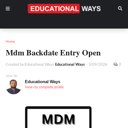
Home
Mdm Backdate Entry Open
Created by:Educational Ways
Educational Ways
-
3/09/2026
0
About Me
Educational Ways
View my complete profile