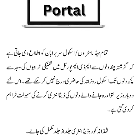
تمام ہیڈ ماسٹروں / اسکول سربراہان کو اطلاع دی جاتی ہے
کہ گزشتہ چند دنوں سے ایم ڈی ایم پورٹل میں تکنیکی خرابیوں کی وجہ سے
کچھ دنوں تک اسکول روزانہ کی حاضری درج نہیں کر سکے تھے۔ اس لئے
دوبارہ زیر التواء رہ جانے والے دنوں کی ڈیٹا انٹری کرنے کی سہولت فراہم
کر دی گئی ہے۔
لہٰذا مذکورہ ڈیٹا انٹری جلد از جلد مکمل کی جائے۔