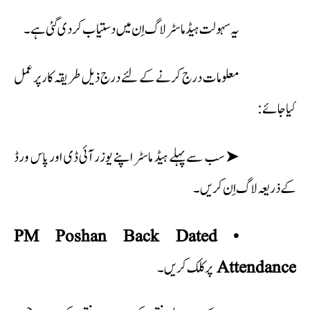
یہ سہولت ہیڈ ماسٹر لاگ اِن میں دستیاب کر دی گئی ہے۔
معلومات درج کرنے کے لئے درج ذیل طریقہ کار پر عمل
کیا جائے:
➤ سب سے پہلے ہیڈ ماسٹر اپنے یوزر آئی ڈی اور پاس ورڈ
کے ذریعہ لاگ اِن کریں۔
PM Poshan Back Dated
•
پر کلک کریں۔
Attendance