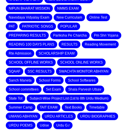
NIPUN BHARAT MISSION
NMMS EXAM
Navodaya Vidyalay Exam
New Curriculam
Online Test
PAT
PATRIOTIC SONGS
POPULAR
PREPARING RESULTS
Pariksha Pe Charcha
Pm Shri Yojana
READING 100 DAYS PLANS
RESULTS
Reading Movement
Rte Admission
SCHOLARSHIP EXAM
SCHOOL OFFLINE WORKS
SCHOOL ONLINE WORKS
SQAAF
SSC RESULTS
SWACHTA MONITOR ABHIYAN
Sanch Maneta
School Forms
School Softwares
School committees
Set Exam
Shala Parvesh Utsav
State Tot
Subject-Wise Project List (1st to 8th Urdu Medium)
Summer Camp
TAIT EXAM
Text Books
Timetable
UMANG ABHIYAN
URDU ARTICLES
URDU BIOGRAPHIES
URDU POEMS
Udise
Urdu G.r