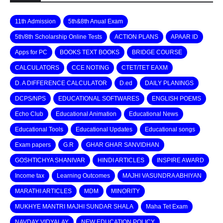
11th Admission
5th&8th Anual Exam
5th/8th Scholarship Online Tests
ACTION PLANS
APAAR ID
Apps for PC
BOOKS TEXT BOOKS
BRIDGE COURSE
CALCULATORS
CCE NOTING
CTET/TET EAXM
D. A DIFFERENCE CALCULATOR
D.ed
DAILY PLANINGS
DCPS/NPS
EDUCATIONAL SOFTWARES
ENGLISH POEMS
Echo Club
Educational Animation
Educational News
Educational Tools
Educational Updates
Educational songs
Exam papers
G.R
GHAR GHAR SANVIDHAN
GOSHTICHYA SHANIVAR
HINDI ARTICLES
INSPIRE AWARD
Income tax
Learning Outcomes
MAJHI VASUNDRA ABHIYAN
MARATHI ARTICLES
MDM
MINORITY
MUKHYE MANTRI MAJHI SUNDAR SHALA
Maha Tet Exam
NAVDAY VIDYALAY
NEW EDUCATION POLICY