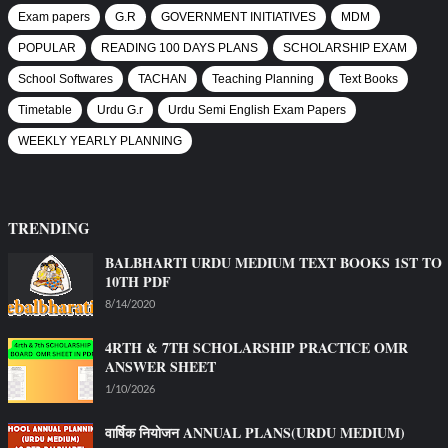
Exam papers
G.R
GOVERNMENT INITIATIVES
MDM
POPULAR
READING 100 DAYS PLANS
SCHOLARSHIP EXAM
School Softwares
TACHAN
Teaching Planning
Text Books
Timetable
Urdu G.r
Urdu Semi English Exam Papers
WEEKLY YEARLY PLANNING
TRENDING
BALBHARTI URDU MEDIUM TEXT BOOKS 1ST TO
10TH PDF
8/14/2020
4RTH & 7TH SCHOLARSHIP PRACTICE OMR
ANSWER SHEET
1/10/2026
वार्षिक नियोजन ANNUAL PLANS(URDU MEDIUM)