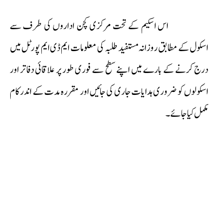
اس اسکیم کے تحت مرکزی کچن اداروں کی طرف سے
اسکول کے مطابق روزانہ مستفید طلبہ کی معلومات ایم ڈی ایم پورٹل میں
درج کرنے کے بارے میں اپنے سطح سے فوری طور پر علاقائی دفاتر اور
اسکولوں کو ضروری ہدایات جاری کی جائیں اور مقررہ مدت کے اندر کام
مکمل کیا جائے۔