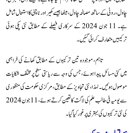
چاول، روٹی کے ساتھ مصالحہ چاول، میٹھا جیسے کھیر اور ناچنی کا استعمال شامل
ہے۔ 11 جون 2024 کے سرکاری فیصلے کے مطابق نئی پکی ہوئی
ترکیبیں متعارف کرائی گئیں۔
تاہم، موجودہ تین ترکیبوں کے مطابق کھانے کی فراہمی
میں کئی مسائل پیدا ہوئے، جس کی وجہ سے ریاستی سطح پر مختلف شکایات
موصول ہوئیں۔ لہذا، نئی تجاویز کے مطابق، مرکزی حکومت کی منظوری
سے یومیہ فی طالب علم کی لاگت کا تعین کرتے ہوئے، 11 جون 2024
کی نئی ترکیبوں کی بہتری پر غور کیا گیا۔