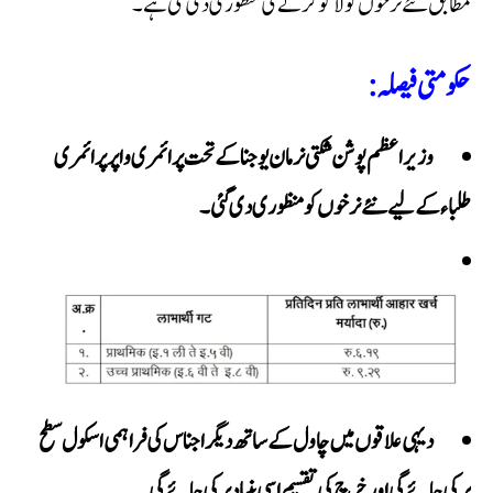
مطابق نئے نرخوں کو لاگو کرنے کی منظوری دی گئی ہے۔
حکومتی فیصلہ:
وزیراعظم پوشن شکتی نرمان یوجنا کے تحت پرائمری و اپر پرائمری
طلباء کے لیے نئے نرخوں کو منظوری دی گئی۔
دیہی علاقوں میں چاول کے ساتھ دیگر اجناس کی فراہمی اسکول سطح
پر کی جائے گی اور خرچ کی تقسیم اسی بنیاد پر کی جائے گی۔