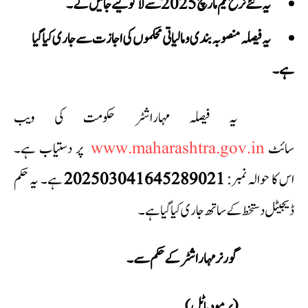
یہ نئے نرخ یکم مارچ 2025 سے لاگو کیے جائیں گے۔
یہ فیصلہ منصوبہ بندی و مالیاتی محکموں کی اجازت سے جاری کیا گیا
ہے۔
یہ فیصلہ مہاراشٹر حکومت کی ویب
سائٹ
www.maharashtra.gov.in
پر دستیاب ہے۔
اس کا حوالہ نمبر:
202503041645289021
ہے۔ یہ حکم
ڈیجیٹل دستخط کے ساتھ جاری کیا گیا ہے۔
گورنر مہاراشٹر کے حکم سے۔
(پرمود پاٹل)