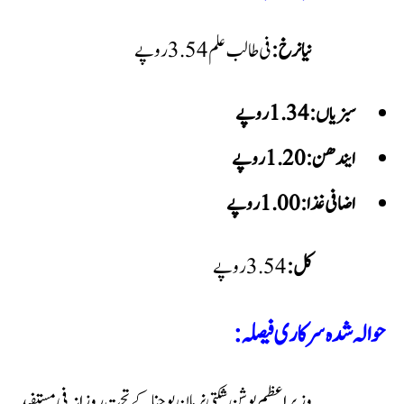
نیا نرخ:
فی طالب علم 3.54 روپے
سبزیاں: 1.34 روپے
ایندھن: 1.20 روپے
اضافی غذا: 1.00 روپے
کل:
حوالہ شدہ سرکاری فیصلہ:
وزیراعظم پوشن شکتی نرمان یوجنا کے تحت روزانہ فی مستفید