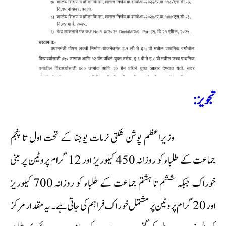
تجویز:
وزیراعظم پوشن شکتی نرمات یوجنا کے تحت اول تا پنجم
جماعت کے طلباء کو روزانہ 450 کیلوریز اور 12 گرام پروٹین پر مبنی
خوراک جبکہ ششم تا ہشتم جماعت کے طلباء کو روزانہ 700 کیلوریز
اور 20 گرام پروٹین پر مشتمل خوراک فراہم کی جاتی ہے۔ یہ مقدار مرکز