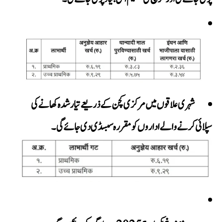
شہری علاقوں میں مرکزی کچن کے ذریعے تیار شدہ کھانے کی
سپلائی کرنے والے اداروں کو مقررہ سبسڈی دی جائے گی۔