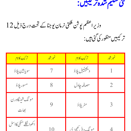
نئی تسلیم شدہ ترکیبیں:
وزیر اعظم پوشن شکتی نرمان یوجنا کے تحت درج ذیل 12
ترکیبیں منظور کی گئی ہیں:
نمبر شمار
ترکیب کا نام
نمبر شمار
ترکیب کا نام
1
ویجیٹیبل پلاؤ
7
سویا بین پلاؤ
2
مصالحہ چاول
8
مسور پلاؤ
مونگ شینگا ورن
3
مٹر پلاؤ
9
بھات
اکھوا نکلے مٹکی کا اسل
4
مونگ دال کھچڑی
10