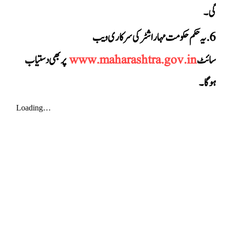
گی۔
یہ حکم حکومت مہاراشٹر کی سرکاری ویب
سائٹ
www.maharashtra.gov.in
پر بھی دستیاب
ہوگا۔