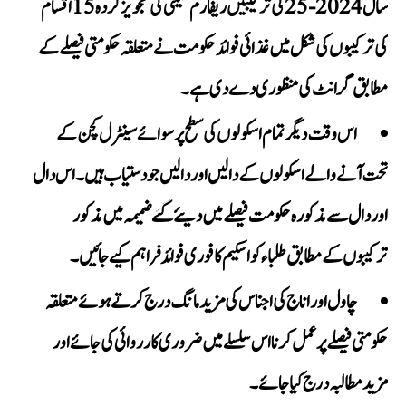
سال 2024-25 کی ترکیبیں ریفارم کمیٹی کی تجویز کردہ 15 اقسام
کی ترکیبوں کی شکل میں غذائی فوائد حکومت نے متعلقہ حکومتی فیصلے کے
مطابق گرانٹ کی منظوری دے دی ہے۔
اس وقت دیگر تمام اسکولوں کی سطح پر سوائے سینٹرل کچن کے
تحت آنے والے اسکولوں کے دالیں اور دالیں جو دستیاب ہیں۔ اس دال
اور دال سے مذکورہ حکومت فیصلے میں دیئے گئے ضمیمہ میں مذکور
ترکیبوں کے مطابق طلباء کو اسکیم کا فوری فوائد فراہم کیے جائیں۔
چاول اور اناج کی اجناس کی مزید مانگ درج کرتے ہوئے متعلقہ
حکومتی فیصلے پر عمل کرنا اس سلسلے میں ضروری کارروائی کی جائے اور
مزید مطالبہ درج کیا جائے۔