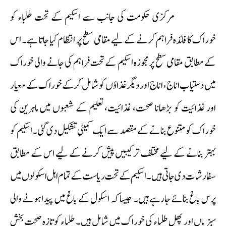
مرکزی حکومت کی جانب سے اسکیم کے تحت طلباء کو
خوراک کا فائدہ فراہم کرنے کے لیے مقامی سطح پر انتظام کیا جاتا ہے۔ اس
کے مطابق مقامی سطح پر مجوزہ اسکیم کے تحت فراہم کی جانے والی خوراک
میں دستیاب اناج، اناج اور دیگر غذاؤں کو شامل کرکے خوراک کے معیار
اور غذائیت کو بڑھانا صحت، غذائیت، تعلیم کے شعبوں میں ماہرین کی
خوراک کو متنوع بنانے کے مقصد سے ایک کمیٹی تشکیل دی گئی۔ اسکیم کو
بہتر بنانے کے لیے مختلف ترکیبیں پیش کرنے کے لیے اس کے مطابق
سفارشات دی جاتی ہیں۔ اسکیم کے تحت ریاست کے تمام اہل اسکولوں میں
پرس باغ بنائے جارہے ہیں۔ جیسا کہ اسکول کے باغ میں پیدا ہونے والی
سبزیاں اور پھل طلباء کی خوراک میں شامل ہیں۔ طلباء کو تازہ صحت بخش