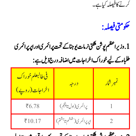
کرنے کا فیصلہ کیا ہے۔
حکومتی فیصلہ:
وزیراعظم پوشن شکتی نرمات یوجنا کے تحت پرائمری اور اپر پرائمری
طلباء کے لیے خوراک اخراجات میں اضافہ درج ذیل ہے:
فی طالبعلم خوراک
نمبر شمار
درجہ
اخراجات (روپے)
1
پرائمری (اول تا پنجم)
₹6.78
2
اپر پرائمری (ششم تا ہشتم)
₹10.17