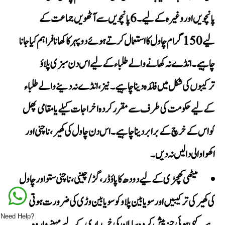
پانچویں اور وغیرہ کے لیے۔ 6 پانچویں سے آٹھویں جماعت کے
لیے 150 گرام چاول کا استعمال کرتے ہوئے دوپہر کا کھانا فراہم کیا جانا
چاہیے۔ انڈے نہ کھانے والے طلباء کے لیے اس دن سبزی پلاؤ
ترکیبوں کی شکل میں فائدہ دینا چاہیے۔ نیز، انڈے نہ دینے والے طلباء
کے لیے حکومت کی طرف سے مقرر کردہ اخراجات کیلے یا مقامی پھل
کو اس کے خرچ کے برابر دینا چاہیے۔ اس دن چاول کی کھیر، ناچنی اور
اکھوا والی دالیں نہ دیں۔
میٹھی کھچڑی کے لیے دودھ کا پاؤڈر، گڑ/چینی، ناچنی ستو اور چاول
کی کھیر کی ترکیبیں اور سویابین پلاو کو سویابین وڑی کی ضرورت ہوتی
Need Help?
ہے۔ کہی ہوئی چیز پیش کردہ سامان کی خریداری کے لیے مہینے وار وہ