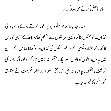
کھانا حاصل کرنے میں مدد کرنا۔
مندرجہ بالا تمام پہلوؤں پر غور کرتے ہوئے، طلباء کی
غذائیت کو متنوع بنا کر، تین طریقوں سے منظم کھانا دیا جائے (تین کورس
کا کھانا)، طلباء دلچسپی کے ساتھ اسکول کی غذائیت کا کھانا کھائیں گے۔ ان
میں چاول، دالوں/ دالوں سے ایک منظم انداز میں تیار کردہ خوراک اور نئی
ترکیبیں بشمول چاول کی کھیر / ناچنی ستو بطور میٹھا حکومت نے متعلقہ
گورننس کا فیصلہ کیا ہے۔