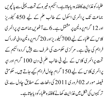
طلباء کو غذائیت کا فائدہ دیا جاتا ہے۔ اسکیم وغیرہ کے تحت۔ پہلی سے پانچویں
جماعت تک پرائمری اسکول کے طالب علم کے لیے 450 کیلوریز
اور 12 گرام پروٹین پر مشتمل ہے۔ 6 سے آٹھویں جماعت اپر پرائمری
کلاس کے طلباء کے لیے 700 کیلوریز اور 20 گرام پروٹین والی خوراک
فراہم کی جاتی ہے۔ مرکزی حکومت کی طرف سے پیش کردہ اسکیم کے
تحت پرائمری کلاس کے لیے فی طالب علم فی دن 100 گرام اور اپر
پرائمری کلاس کے لیے 150 گرام چاول فراہم کیے جاتے ہیں۔ حکومتی
فیصلہ مورخہ 02 فروری 2011 کی دفعات کے مطابق چاول سے بنی
ترکیبوں کی شکل میں غذائیت کھانے کا فائدہ طلباء کو دیا جاتا ہے۔