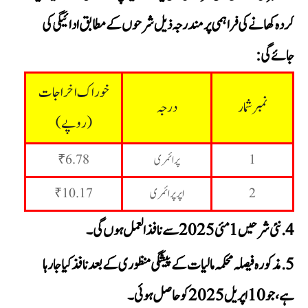
کردہ کھانے کی فراہمی پر مندرجہ ذیل شرحوں کے مطابق ادائیگی کی
جائے گی:
خوراک اخراجات
نمبر شمار
درجہ
(روپے)
1
پرائمری
₹6.78
2
اپر پرائمری
₹10.17
نئی شرحیں 1 مئی 2025 سے نافذ العمل ہوں گی۔
مذکورہ فیصلہ محکمہ مالیات کے پیشگی منظوری کے بعد نافذ کیا جا رہا
ہے، جو 10 اپریل 2025 کو حاصل ہوئی۔