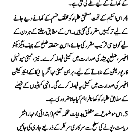
کے کھانے کے لیے طے کی گئی ہے۔
اس اسکیم کے تحت مستحق طلباء کو مختلف قسم کے کھانے دیے جانے
کے لیے ترکیبیں مقرر کی گئی ہیں۔ اس کے مطابق، ہفتے کے ہر دن کے
لیے کون سی ترکیب مقرر کی جائے، اس پر متعلقہ ضلع کے چیف ایگزیکٹو
آفیسر، ضلع پریشد کی صدارت میں کمیٹی فیصلہ کرے۔ نیز، ممبئی میونسپل
کارپوریشن کے علاقے کے لیے، برہن ممبئی مہا نگر پالیکا کے ایجوکیشن
آفیسر کی صدارت میں کمیٹی یہ فیصلہ کرے گی۔ انہی کمیٹیوں کے فیصلے
کے مطابق طلباء کو کھانا فراہم کیا جانا ضروری ہے۔
اس موضوع سے متعلق ہدایات محکمہ تعلیم (ابتدائی)، مہاراشٹر
ریاست، پونے کی سطح سے سرکاری سرکلر کے ذریعے جاری کی جائیں