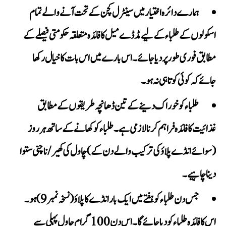
ہمارے دائرہ اختیار میں سینٹرل کچن کے تحت آنے والے تمام
اسکولوں کے طلباء کے لیے مڈ ڈے میل کا فائدہ متعلقہ حکومتی فیصلے کے
مطابق فوری طور پر دیا جائے۔ اس بارے میں اس بات کا خیال رکھا
جائے کہ کوئی کوتاہی نہ ہو۔
طلباء کو خوراک دینے کے تین ڈھانچہ طریقوں کے مطابق
غذائیت کا فائدہ فراہم کرنا لازمی ہے۔ طلباء کو کھانے کے ساتھ ہر روز
(سوائے انڈے پلاؤ کی ترکیب والے دن کے) چاول کی کھیر/ ناچنی ستوا
دینا چاہیے۔
جس دن طلباء کو ہفتے میں ایک بار انڈے کا پلاؤ (نسخہ نمبر 9) ہو۔
اس کا فائدہ طلباء کو دیا جائے گا۔ اس دن 100 گرام چاول پہلی سے