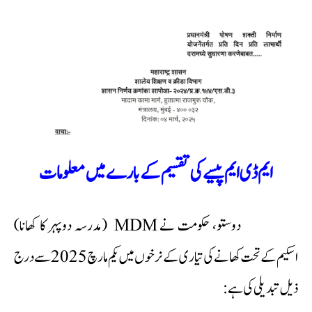
ایم ڈی ایم پیسے کی تقسیم کے بارے میں معلومات
دوستو، حکومت نے MDM (مدرسہ دوپہر کا کھانا)
اسکیم کے تحت کھانے کی تیاری کے نرخوں میں یکم مارچ 2025 سے درج
ذیل تبدیلی کی ہے: