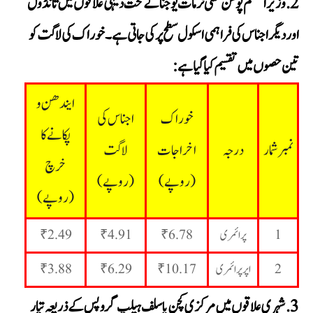
وزیراعظم پوشن شکتی نرمات یوجنا کے تحت دیہی علاقوں میں تانڈول
اور دیگر اجناس کی فراہمی اسکول سطح پر کی جاتی ہے۔ خوراک کی لاگت کو
تین حصوں میں تقسیم کیا گیا ہے:
ایندھن و
خوراک
اجناس کی
پکانے کا
نمبر شمار
درجہ
اخراجات
لاگت
خرچ
(روپے)
(روپے)
(روپے)
1
پرائمری
₹6.78
₹4.91
₹2.49
2
اپر پرائمری
₹10.17
₹6.29
₹3.88
شہری علاقوں میں مرکزی کچن یا سلف ہیلپ گروپس کے ذریعہ تیار