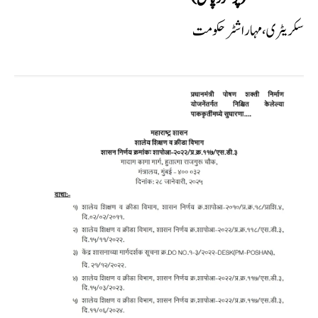
سکریٹری، مہاراشٹر حکومت