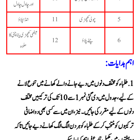
اور چاول چاول
5
چولی کھچڑی
11
انڈا پلاؤ
میٹھی کھچڑی یا ناچنی کا
6
چنے پلاؤ
12
حلوہ
اہم ہدایات:
طلباء کو مختلف دنوں میں دیے جانے والے کھانے میں تنوع لانے
کے لیے، جدول میں دی گئی نمبر 1 سے 10 تک کی ترکیبیں مختلف
دنوں کے لیے مقرر کی جائیں۔ نیز، ان میں سے کسی بھی دو اضافی
ترکیبوں کو منتخب کر کے طلباء کو ہر دن الگ الگ کھانے دیے جائیں تاکہ