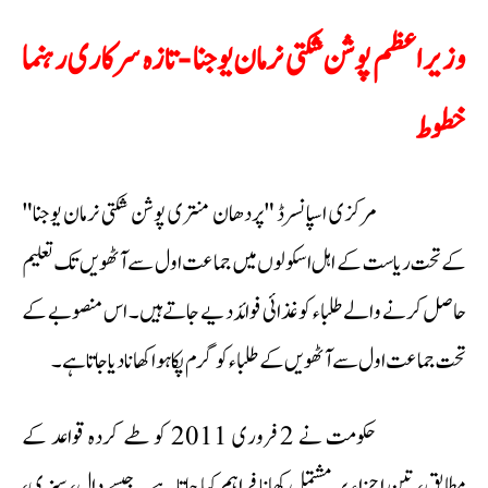
وزیر اعظم پوشن شکتی نرمان یوجنا - تازہ سرکاری رہنما
خطوط
مرکزی اسپانسرڈ "پردھان منتری پوشن شکتی نرمان یوجنا"
کے تحت ریاست کے اہل اسکولوں میں جماعت اول سے آٹھویں تک تعلیم
حاصل کرنے والے طلباء کو غذائی فوائد دیے جاتے ہیں۔ اس منصوبے کے
تحت جماعت اول سے آٹھویں کے طلباء کو گرم پکا ہوا کھانا دیا جاتا ہے۔
حکومت نے 2 فروری 2011 کو طے کردہ قواعد کے
مطابق، تین اجزاء پر مشتمل کھانا فراہم کیا جاتا ہے۔ جیسے دال، سبزی،