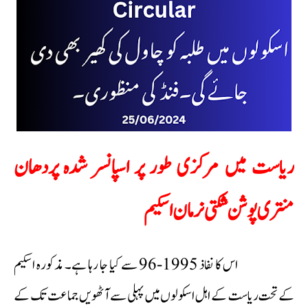
ریاست میں مرکزی طور پر اسپانسر شدہ پردھان
منتری پوشن شکتی نرمان اسکیم
اس کا نفاذ 1995-96 سے کیا جا رہا ہے۔ مذکورہ اسکیم
کے تحت ریاست کے اہل اسکولوں میں پہلی سے آٹھویں جماعت تک کے