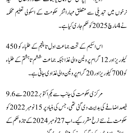
نرخوں میں تبدیلی سے متعلق مہاراشٹر حکومت کے اسکولی تعلیم محکمہ
نے 4 مارچ 2025 کو حکم جاری کیا ہے۔
اس اسکیم کے تحت جماعت اول تا پنجم کے طلباء کو 450
کیلوریز اور 12 گرام پروٹین والی غذا جبکہ جماعت ششم تا ہشتم کے طلباء
کو 700 کیلوریز اور 20 گرام پروٹین والی غذا دی جاتی ہے۔
مرکزی حکومت کی جانب سے یکم اکتوبر 2022 سے 9.6
فیصد اضافے کی ہدایت دی گئی تھی، جس کی بنیاد پر 15 نومبر 2022 کو
حکومت نے نئے نرخ مقرر کیے۔ اب 27 نومبر 2024 کے تازہ حکم کے