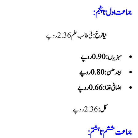
جماعت اول تا پنجم:
نیا نرخ:
فی طالب علم 2.36 روپے
سبزیاں: 0.90 روپے
ایندھن: 0.80 روپے
اضافی غذا: 0.66 روپے
کل:
جماعت ششم تا ہشتم: