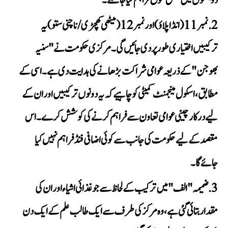
دو ہفتوں میں مکمل تنوع فراہم کیا جا سکے۔
نمبر 11 (انڈا پلاؤ) اور نمبر 12 (میٹھی کھچڑی/ناچنی ستو) یہ
ترکیبیں اختیاری طور پر دی جائیں گی۔ مرکزی حکومت نے "سنیہ
بھوجن" کے ذریعہ عوامی شراکت بڑھانے کی ہدایت دی ہے۔ اسی کے
مطابق، اسکول مینجمنٹ کمیٹی کو چاہیے کہ یہ دونوں ترکیبیں اور ان کے
لیے درکار چینی عوامی تعاون سے فراہم کرنے کی کوشش کرے۔ اس
مقصد کے لیے حکومت کی جانب سے کوئی اضافی فنڈ فراہم نہیں کیا
جائے گا۔
ضمیمہ "الف" میں ترکیب کے لحاظ سے جو غذائی اشیاء اور ان کی
مقدار بتائی گئی ہے، وہ مرکز کی طرف سے ایک طالب علم کے ایک دن