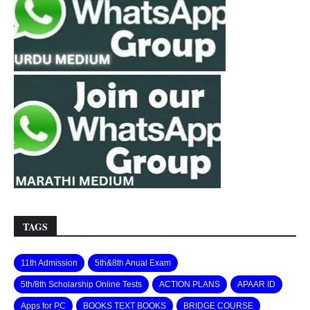
TAGS
11th Admission
5th&8th Anual Exam
5th/8th Scholarship Online Tests
ACTION PLANS
APAAR ID
Apps for PC
BOOKS TEXT BOOKS
BRIDGE COURSE