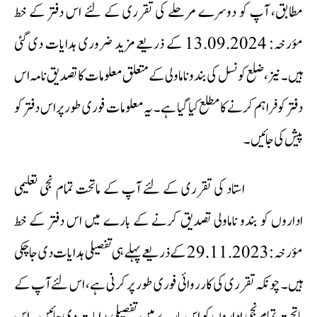
مطابق، آپ کو دوسرے مرحلے کی تقرری کے لئے اس دفتر کے خط
مؤرخہ: 13.09.2024 کے ذریعے مزید ضروری ہدایات دی گئی
ہیں۔ نیز، ضلع کونسل کی بندو ناماولی کے متعلق معلومات کا تصدیق نامہ اس
دفتر کو فراہم کرنے کا مطلع کیا گیا ہے۔ یہ معلومات فوری طور پر اس دفتر کو
پیش کی جائیں۔
استاد کی تقرری کے لئے آپ کے ماتحت تمام نجی تعلیمی
اداروں کو بندو ناماولی تصدیق کرنے کے بارے میں اس دفتر کے خط
مؤرخہ: 29.11.2023 کے ذریعے پہلے ہی تفصیلی ہدایات دی جا چکی
ہیں۔ چونکہ تقرری کی کارروائی فوری طور پر کرنی ہے، اس لئے آپ کے
ماتحت تمام نجی اداروں کو اس بارے میں تفصیلی ہدایات دی جائیں۔ اس