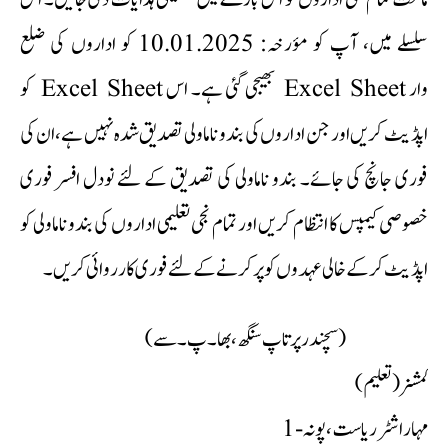
سلسلے میں، آپ کو مؤرخہ: 10.01.2025 کو اداروں کی ضلع
وار Excel Sheet بھیجی گئی ہے۔ اس Excel Sheet کو
اپڈیٹ کریں اور جن اداروں کی بندو ناماولی تصدیق شدہ نہیں ہے، ان کی
فوری جانچ کی جائے۔ بندو ناماولی کی تصدیق کے لئے نودل افسر فوری
خصوصی کیمپس کا انتظام کریں اور تمام نجی تعلیمی اداروں کی بندو ناماولی کو
اپڈیٹ کر کے خالی عہدوں کو پر کرنے کے لئے فوری کارروائی کریں۔
(سچندر پرتاپ سنگھ، بھا۔پ۔سے)
کمشنر (تعلیم)
مہاراشٹر ریاست، پونہ-1