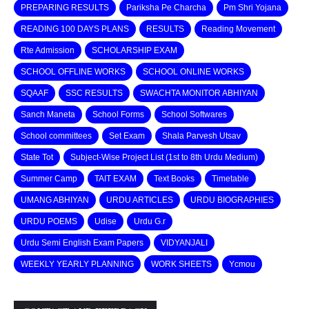
PREPARING RESULTS
Pariksha Pe Charcha
Pm Shri Yojana
READING 100 DAYS PLANS
RESULTS
Reading Movement
Rte Admission
SCHOLARSHIP EXAM
SCHOOL OFFLINE WORKS
SCHOOL ONLINE WORKS
SQAAF
SSC RESULTS
SWACHTA MONITOR ABHIYAN
Sanch Maneta
School Forms
School Softwares
School committees
Set Exam
Shala Parvesh Utsav
State Tot
Subject-Wise Project List (1st to 8th Urdu Medium)
Summer Camp
TAIT EXAM
Text Books
Timetable
UMANG ABHIYAN
URDU ARTICLES
URDU BIOGRAPHIES
URDU POEMS
Udise
Urdu G.r
Urdu Semi English Exam Papers
VIDYANJALI
WEEKLY YEARLY PLANNING
WORK SHEETS
Ycmou