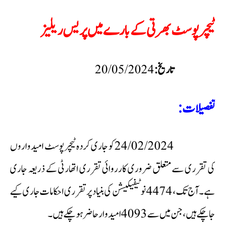
ٹیچر پوسٹ بھرتی کے بارے میں پریس ریلیز
تاریخ:
تفصیلات:
24/02/2024 کو جاری کردہ ٹیچر پوسٹ امیدواروں
کی تقرری سے متعلق ضروری کارروائی تقرری اتھارٹی کے ذریعہ جاری
ہے۔ آج تک، 4474 نوٹیفیکیشن کی بنیاد پر تقرری احکامات جاری کیے
جا چکے ہیں، جن میں سے 4093 امیدوار حاضر ہو چکے ہیں۔