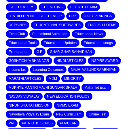
CALCULATORS
CCE NOTING
CTET/TET EAXM
D. A DIFFERENCE CALCULATOR
D.ed
DAILY PLANINGS
DCPS/NPS
EDUCATIONAL SOFTWARES
ENGLISH POEMS
Echo Club
Educational Animation
Educational News
Educational Tools
Educational Updates
Educational songs
Exam papers
G.R
GHAR GHAR SANVIDHAN
GOSHTICHYA SHANIVAR
HINDI ARTICLES
INSPIRE AWARD
Income tax
Learning Outcomes
MAJHI VASUNDRA ABHIYAN
MARATHI ARTICLES
MDM
MINORITY
MUKHYE MANTRI MAJHI SUNDAR SHALA
Maha Tet Exam
NAVDAY VIDYALAY
NEW EDUCATION POLICY
NIPUN BHARAT MISSION
NMMS EXAM
Navodaya Vidyalay Exam
New Curriculam
Online Test
PAT
PATRIOTIC SONGS
POPULAR