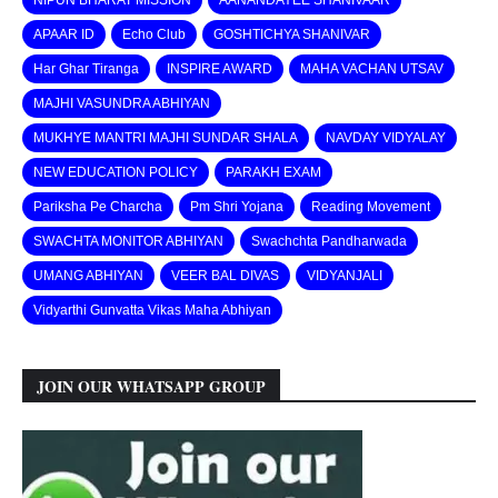
NIPUN BHARAT MISSION
AANANDAYEE SHANIVAAR
APAAR ID
Echo Club
GOSHTICHYA SHANIVAR
Har Ghar Tiranga
INSPIRE AWARD
MAHA VACHAN UTSAV
MAJHI VASUNDRA ABHIYAN
MUKHYE MANTRI MAJHI SUNDAR SHALA
NAVDAY VIDYALAY
NEW EDUCATION POLICY
PARAKH EXAM
Pariksha Pe Charcha
Pm Shri Yojana
Reading Movement
SWACHTA MONITOR ABHIYAN
Swachchta Pandharwada
UMANG ABHIYAN
VEER BAL DIVAS
VIDYANJALI
Vidyarthi Gunvatta Vikas Maha Abhiyan
JOIN OUR WHATSAPP GROUP