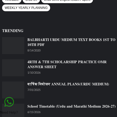
WEEKLY YEARLY PLANNING
TRENDING
BALBHARTI URDU MEDIUM TEXT BOOKS 1ST TO
10TH PDF
8/14/2020
4RTH & 7TH SCHOLARSHIP PRACTICE OMR
ANSWER SHEET
1/10/2026
वार्षिक नियोजन ANNUAL PLANS(URDU MEDIUM)
7/01/2025
School Timetable (Urdu and Marathi Medium 2026-27)
6/15/2026
Need Help?