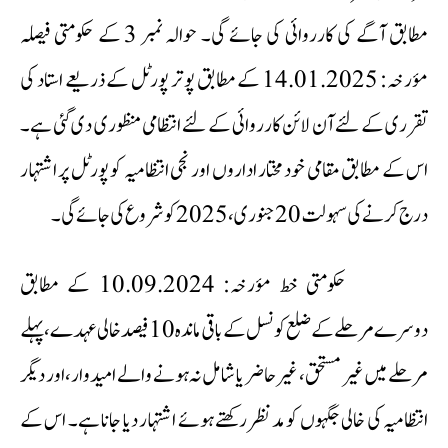
مطابق آگے کی کارروائی کی جائے گی۔ حوالہ نمبر 3 کے حکومتی فیصلہ
مؤرخہ: 14.01.2025 کے مطابق پوتر پورٹل کے ذریعے استاد کی
تقرری کے لئے آن لائن کارروائی کے لئے انتظامی منظوری دی گئی ہے۔
اس کے مطابق مقامی خود مختار اداروں اور نجی انتظامیہ کو پورٹل پر اشتہار
درج کرنے کی سہولت 20 جنوری، 2025 کو شروع کی جائے گی۔
حکومتی خط مؤرخہ: 10.09.2024 کے مطابق
دوسرے مرحلے کے ضلع کونسل کے باقی ماندہ 10 فیصد خالی عہدے، پہلے
مرحلے میں غیر مستحق، غیر حاضر یا شامل نہ ہونے والے امیدوار، اور دیگر
انتظامیہ کی خالی جگہوں کو مدنظر رکھتے ہوئے اشتہار دیا جانا ہے۔ اس کے