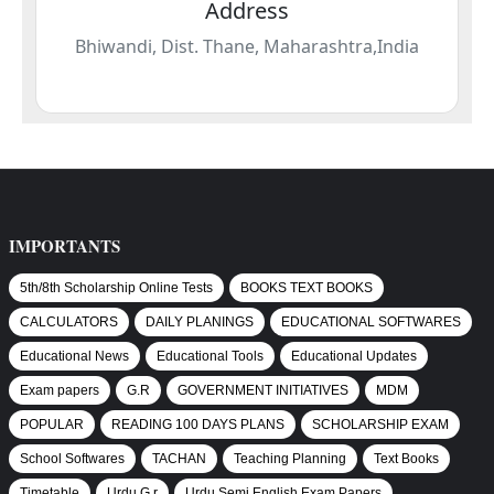
IMPORTANTS
5th/8th Scholarship Online Tests
BOOKS TEXT BOOKS
CALCULATORS
DAILY PLANINGS
EDUCATIONAL SOFTWARES
Educational News
Educational Tools
Educational Updates
Exam papers
G.R
GOVERNMENT INITIATIVES
MDM
POPULAR
READING 100 DAYS PLANS
SCHOLARSHIP EXAM
School Softwares
TACHAN
Teaching Planning
Text Books
Timetable
Urdu G.r
Urdu Semi English Exam Papers