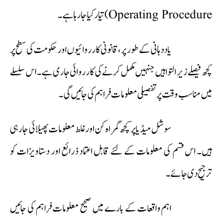
Operating Procedure) تیار کیا جا رہا ہے۔
یاد دہانی کے طور پر، قانونی کارروائیوں اور حکومت کی سطح پر
کچھ فیصلے زیر التوا ہیں جنہیں مکمل کرنے کی کارروائی جاری ہے۔ اس سلسلے
میں مناسب وقت پر تفصیلی معلومات فراہم کی جائیں گی۔
سوشل میڈیا پر کچھ گمراہ کن اور غلط معلومات پھیلائی جا رہی
ہیں۔ اس قسم کی معلومات کے لئے قابل اعتماد ذرائع اور دستاویزات کو
ترجیح دی جائے۔
اہم واقعات کے بارے میں صحیح معلومات فراہم کی جائیں