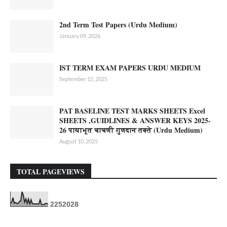
2nd Term Test Papers (Urdu Medium)
January 09, 2026
IST TERM EXAM PAPERS URDU MEDIUM
September 15, 2025
PAT BASELINE TEST MARKS SHEETS Excel
SHEETS ,GUIDLINES & ANSWER KEYS 2025-
26 पायाभूत चाचणी गुणदान तक्ते (Urdu Medium)
August 10, 2025
TOTAL PAGEVIEWS
2
2
5
2
0
2
8