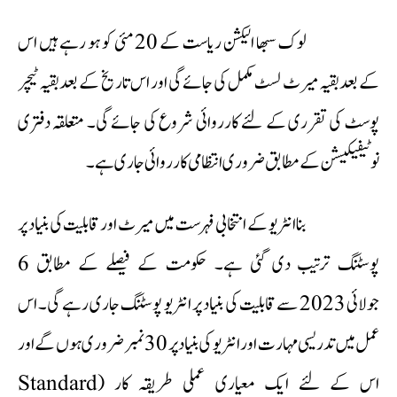
لوک سبھا الیکشن ریاست کے 20 مئی کو ہو رہے ہیں اس
کے بعد بقیہ میرٹ لسٹ مکمل کی جائے گی اور اس تاریخ کے بعد بقیہ ٹیچر
پوسٹ کی تقرری کے لئے کارروائی شروع کی جائے گی۔ متعلقہ دفتری
نوٹیفیکیشن کے مطابق ضروری انتظامی کارروائی جاری ہے۔
بنا انٹریو کے انتخابی فہرست میں میرٹ اور قابلیت کی بنیاد پر
پوسٹنگ ترتیب دی گئی ہے۔ حکومت کے فیصلے کے مطابق 6
جولائی 2023 سے قابلیت کی بنیاد پر انٹریو پوسٹنگ جاری رہے گی۔ اس
عمل میں تدریسی مہارت اور انٹریو کی بنیاد پر 30 نمبر ضروری ہوں گے اور
اس کے لئے ایک معیاری عملی طریقہ کار (Standard