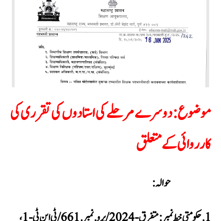
موضوع: دوسرے مرحلے کی استادوں کی تقرری کی
کارروائی کے متعلق
حوالہ:
حکومتی خط نمبر: متفرق-2024/پرو.نمبر.661/ٹی این ٹی-1،