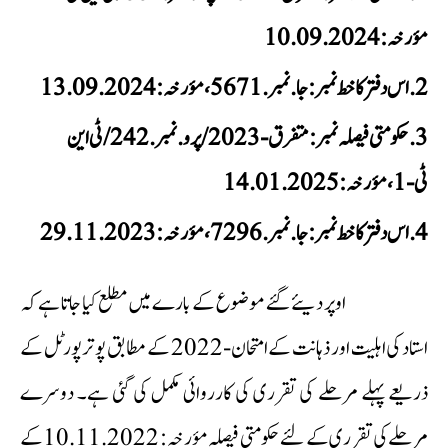
مؤرخہ: 10.09.2024
اس دفتر کا خط نمبر: جا.نمبر.5671، مؤرخہ: 13.09.2024
حکومتی فیصلہ نمبر: متفرق-2023/پرو.نمبر.242/ٹی این
ٹی-1، مؤرخہ: 14.01.2025
اس دفتر کا خط نمبر: جا.نمبر.7296، مؤرخہ: 29.11.2023
اوپر دیئے گئے موضوع کے بارے میں مطلع کیا جاتا ہے کہ
استاد کی اہلیت اور ذہانت کے امتحان-2022 کے مطابق پوتر پورٹل کے
ذریعے پہلے مرحلے کی تقرری کی کارروائی مکمل کی گئی ہے۔ دوسرے
مرحلے کی تقرری کے لئے حکومتی فیصلہ مؤرخہ: 10.11.2022 کے