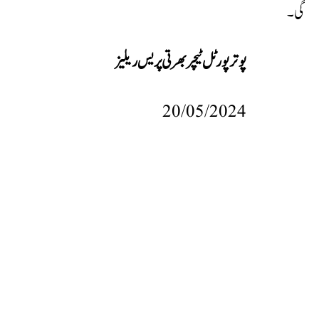
گی۔
پوتر پورٹل ٹیچر بھرتی پریس ریلیز
20/05/2024