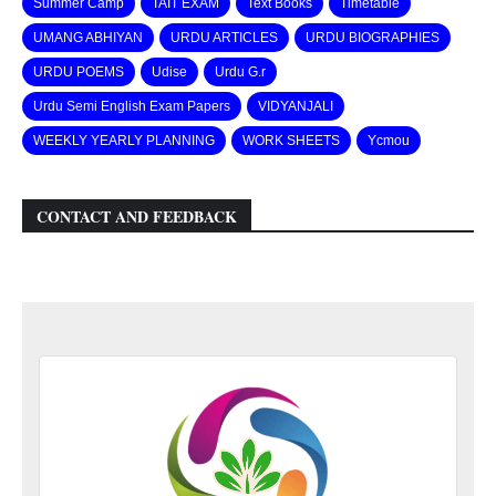
Summer Camp
TAIT EXAM
Text Books
Timetable
UMANG ABHIYAN
URDU ARTICLES
URDU BIOGRAPHIES
URDU POEMS
Udise
Urdu G.r
Urdu Semi English Exam Papers
VIDYANJALI
WEEKLY YEARLY PLANNING
WORK SHEETS
Ycmou
CONTACT AND FEEDBACK