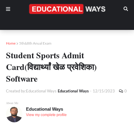
Home
5th&8th Anual Exam
Student Sports Admit
Card(विद्यार्थ्यां खेळ प्रवेशिका)
Software
Created by:Educational Ways
Educational Ways
-
12/15/2023
0
About Me
Educational Ways
View my complete profile