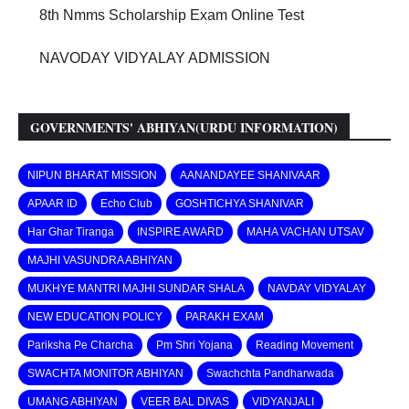
8th Nmms Scholarship Exam Online Test
NAVODAY VIDYALAY ADMISSION
GOVERNMENTS' ABHIYAN(URDU INFORMATION)
NIPUN BHARAT MISSION
AANANDAYEE SHANIVAAR
APAAR ID
Echo Club
GOSHTICHYA SHANIVAR
Har Ghar Tiranga
INSPIRE AWARD
MAHA VACHAN UTSAV
MAJHI VASUNDRA ABHIYAN
MUKHYE MANTRI MAJHI SUNDAR SHALA
NAVDAY VIDYALAY
NEW EDUCATION POLICY
PARAKH EXAM
Pariksha Pe Charcha
Pm Shri Yojana
Reading Movement
SWACHTA MONITOR ABHIYAN
Swachchta Pandharwada
UMANG ABHIYAN
VEER BAL DIVAS
VIDYANJALI