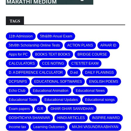
TAGS
11th Admission
5th&8th Anual Exam
5th/8th Scholarship Online Tests
ACTION PLANS
APAAR ID
Apps for PC
BOOKS TEXT BOOKS
BRIDGE COURSE
CALCULATORS
CCE NOTING
CTET/TET EAXM
D. A DIFFERENCE CALCULATOR
D.ed
DAILY PLANINGS
DCPS/NPS
EDUCATIONAL SOFTWARES
ENGLISH POEMS
Echo Club
Educational Animation
Educational News
Educational Tools
Educational Updates
Educational songs
Exam papers
G.R
GHAR GHAR SANVIDHAN
GOSHTICHYA SHANIVAR
HINDI ARTICLES
INSPIRE AWARD
Income tax
Learning Outcomes
MAJHI VASUNDRA ABHIYAN