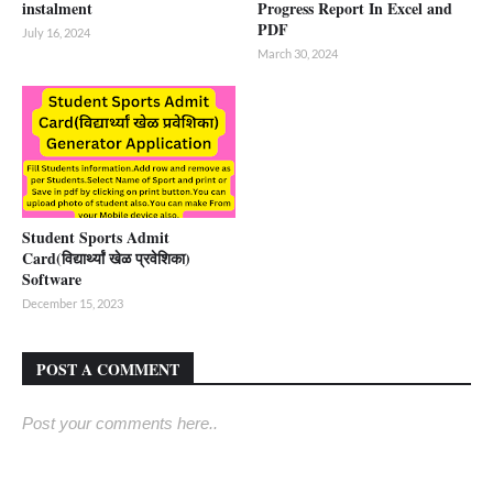
instalment
Progress Report In Excel and
PDF
July 16, 2024
March 30, 2024
Student Sports Admit
Card(विद्यार्थ्यां खेळ प्रवेशिका)
Software
December 15, 2023
POST A COMMENT
Post your comments here..