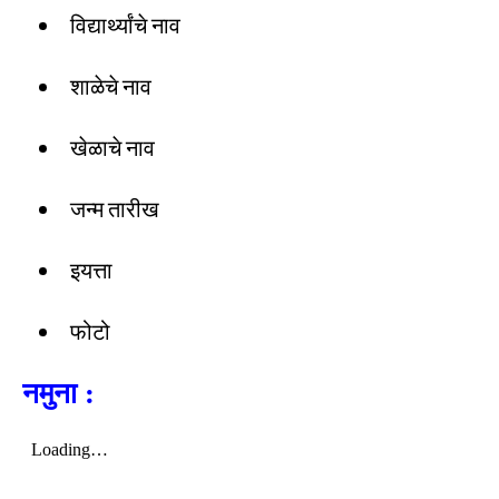
विद्यार्थ्यांचे नाव
शाळेचे नाव
खेळाचे नाव
जन्म तारीख
इयत्ता
फोटो
नमुना :