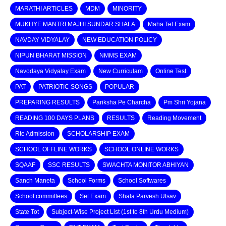
MARATHI ARTICLES
MDM
MINORITY
MUKHYE MANTRI MAJHI SUNDAR SHALA
Maha Tet Exam
NAVDAY VIDYALAY
NEW EDUCATION POLICY
NIPUN BHARAT MISSION
NMMS EXAM
Navodaya Vidyalay Exam
New Curriculam
Online Test
PAT
PATRIOTIC SONGS
POPULAR
PREPARING RESULTS
Pariksha Pe Charcha
Pm Shri Yojana
READING 100 DAYS PLANS
RESULTS
Reading Movement
Rte Admission
SCHOLARSHIP EXAM
SCHOOL OFFLINE WORKS
SCHOOL ONLINE WORKS
SQAAF
SSC RESULTS
SWACHTA MONITOR ABHIYAN
Sanch Maneta
School Forms
School Softwares
School committees
Set Exam
Shala Parvesh Utsav
State Tot
Subject-Wise Project List (1st to 8th Urdu Medium)