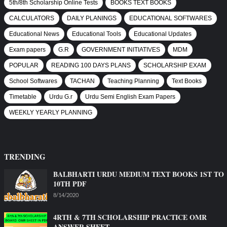
5th/8th Scholarship Online Tests
BOOKS TEXT BOOKS
CALCULATORS
DAILY PLANINGS
EDUCATIONAL SOFTWARES
Educational News
Educational Tools
Educational Updates
Exam papers
G.R
GOVERNMENT INITIATIVES
MDM
POPULAR
READING 100 DAYS PLANS
SCHOLARSHIP EXAM
School Softwares
TACHAN
Teaching Planning
Text Books
Timetable
Urdu G.r
Urdu Semi English Exam Papers
WEEKLY YEARLY PLANNING
TRENDING
BALBHARTI URDU MEDIUM TEXT BOOKS 1ST TO
10TH PDF
8/14/2020
4RTH & 7TH SCHOLARSHIP PRACTICE OMR
ANSWER SHEET