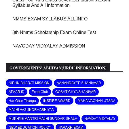
Syllabus And All Information
NMMS EXAM SYLLABUS ALL INFO
8th Nmms Scholarship Exam Online Test
NAVODAY VIDYALAY ADMISSION
GOVERNMENTS' ABHIYAN(URDU INFORMATION)
NIPUN BHARAT MISSION
AANANDAYEE SHANIVAAR
APAAR ID
Echo Club
GOSHTICHYA SHANIVAR
Har Ghar Tiranga
INSPIRE AWARD
MAHA VACHAN UTSAV
MAJHI VASUNDRA ABHIYAN
MUKHYE MANTRI MAJHI SUNDAR SHALA
NAVDAY VIDYALAY
NEW EDUCATION POLICY
PARAKH EXAM