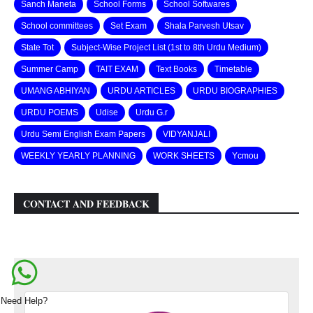
Sanch Maneta
School Forms
School Softwares
School committees
Set Exam
Shala Parvesh Utsav
State Tot
Subject-Wise Project List (1st to 8th Urdu Medium)
Summer Camp
TAIT EXAM
Text Books
Timetable
UMANG ABHIYAN
URDU ARTICLES
URDU BIOGRAPHIES
URDU POEMS
Udise
Urdu G.r
Urdu Semi English Exam Papers
VIDYANJALI
WEEKLY YEARLY PLANNING
WORK SHEETS
Ycmou
CONTACT AND FEEDBACK
Need Help?