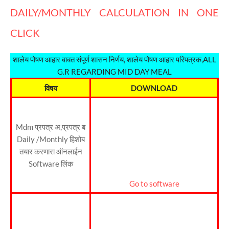
DAILY/MONTHLY CALCULATION IN ONE
CLICK
शालेय पोषण आहार बाबत संपूर्ण शासन निर्णय, शालेय पोषण आहार परिपत्रक,ALL
G.R REGARDING MID DAY MEAL
विषय
DOWNLOAD
Mdm प्रपत्र अ,प्रपत्र ब
Daily /Monthly हिशोब
तयार करणारा ऑनलाईन
Software लिंक
Go to software