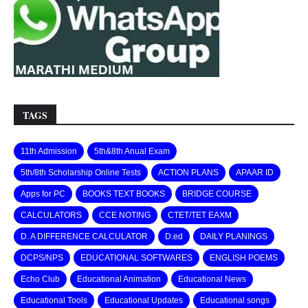
TAGS
11th Admission
5th&8th Anual Exam
5th/8th Scholarship Online Tests
ACTION PLANS
APAAR ID
Apps for PC
BOOKS TEXT BOOKS
BRIDGE COURSE
CALCULATORS
CCE NOTING
CTET/TET EAXM
D. A DIFFERENCE CALCULATOR
D.ed
DAILY PLANINGS
DCPS/NPS
EDUCATIONAL SOFTWARES
ENGLISH POEMS
Echo Club
Educational Animation
Educational News
Educational Tools
Educational Updates
Educational songs