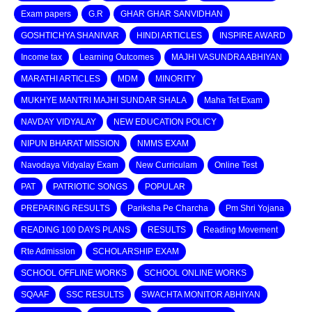
Exam papers
G.R
GHAR GHAR SANVIDHAN
GOSHTICHYA SHANIVAR
HINDI ARTICLES
INSPIRE AWARD
Income tax
Learning Outcomes
MAJHI VASUNDRA ABHIYAN
MARATHI ARTICLES
MDM
MINORITY
MUKHYE MANTRI MAJHI SUNDAR SHALA
Maha Tet Exam
NAVDAY VIDYALAY
NEW EDUCATION POLICY
NIPUN BHARAT MISSION
NMMS EXAM
Navodaya Vidyalay Exam
New Curriculam
Online Test
PAT
PATRIOTIC SONGS
POPULAR
PREPARING RESULTS
Pariksha Pe Charcha
Pm Shri Yojana
READING 100 DAYS PLANS
RESULTS
Reading Movement
Rte Admission
SCHOLARSHIP EXAM
SCHOOL OFFLINE WORKS
SCHOOL ONLINE WORKS
SQAAF
SSC RESULTS
SWACHTA MONITOR ABHIYAN