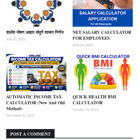
शालेय पोषण आहार संपूर्ण शासन निर्णय
NET SALARY CALCULATOR
FOR EMPLOYEES
July 01, 2025
May 24, 2024
AUTOMATIC INCOME TAX
QUICK HEALTH BMI
CALCULATOR (New And Old
CALCULATOR
Method)
October 31, 2023
December 15, 2023
POST A COMMENT