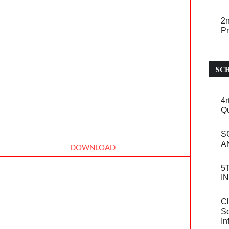
2n
Pr
SC
4r
Qu
S
A
DOWNLOAD
5
I
Cl
Sc
In