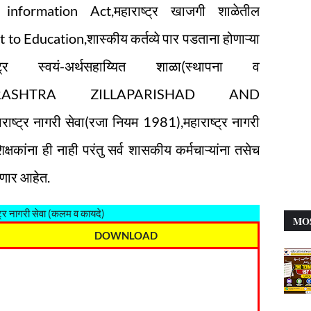
 information Act,महाराष्ट्र खाजगी शाळेतील
ht to Education,शास्कीय कर्तव्ये पार पडताना होणाऱ्या
ष्ट्र स्वयं-अर्थसहाय्यित शाळा(स्थापना व
MAHARASHTRA ZILLAPARISHAD AND
र नागरी सेवा(रजा नियम 1981),महाराष्ट्र नागरी
शिक्षकांना ही नाही परंतु सर्व शासकीय कर्मचाऱ्यांना तसेच
रणार आहेत.
ट्र नागरी सेवा (कलम व कायदे)
MO
DOWNLOAD