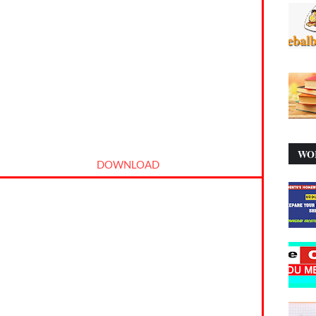
WO
DOWNLOAD