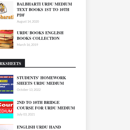
BALBHARTI URDU MEDIUM
TEXT BOOKS 1ST TO 10TH
PDF
August 14, 2020
URDU BOOKS ENGLISH
BOOKS COLLECTION
March 16, 2019
RKSHEETS
STUDENTS' HOMEWORK
SHEETS URDU MEDIUM
October 13, 2022
2ND TO 10TH BRIDGE
COURSE FOR URDU MEDIUM
July 03, 2021
ENGLISH URDU HAND