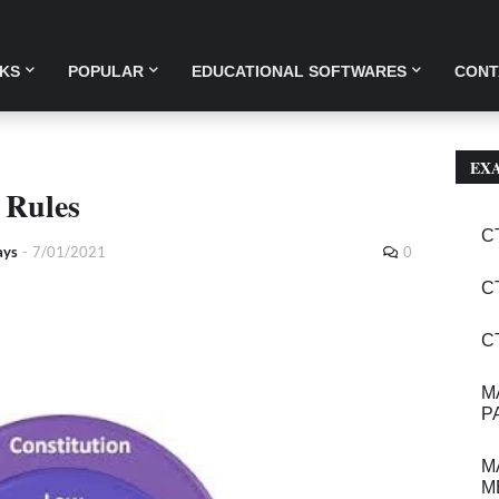
KS
POPULAR
EDUCATIONAL SOFTWARES
CONT
EX
 Rules
C
ays
-
7/01/2021
0
C
C
M
P
M
M