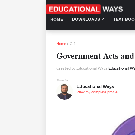
HOME
DOWNLOADS
TEXT BOO
Home
G.R
Government Acts and
Created by:Educational Ways
Educational W
About Me
Educational Ways
View my complete profile