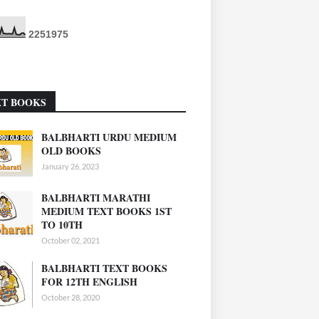
2
2
5
1
9
7
5
XT BOOKS
BALBHARTI URDU MEDIUM
OLD BOOKS
January 26, 2023
BALBHARTI MARATHI
MEDIUM TEXT BOOKS 1ST
TO 10TH
October 02, 2021
BALBHARTI TEXT BOOKS
FOR 12TH ENGLISH
October 28, 2020