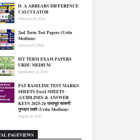
D. A ARREARS DIFFERENCE
CALCULATOR
February 25, 2026
2nd Term Test Papers (Urdu
Medium)
January 09, 2026
IST TERM EXAM PAPERS
URDU MEDIUM
September 15, 2025
PAT BASELINE TEST MARKS
SHEETS Excel SHEETS
,GUIDLINES & ANSWER
KEYS 2025-26 पायाभूत चाचणी
गुणदान तक्ते (Urdu Medium)
August 10, 2025
TAL PAGEVIEWS