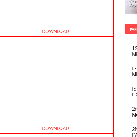
PAP
DOWNLOAD
1
M
I
M
I
E
2n
M
DOWNLOAD
2
P