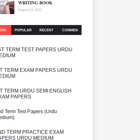
WRITING BOOK
August 23, 2020
ERS
POPULAR
RECENT
COMMEN
TS
ST TERM TEST PAPERS URDU
EDIUM
ST TERM EXAM PAPERS URDU
EDIUM
ST TERM URDU SEMI ENGLISH
XAM PAPERS
d Term Test Papers (Urdu
edium)
ND TERM PRACTICE EXAM
APERS URDU MEDIUM