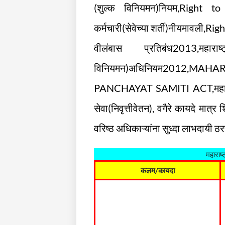
(शुल्क विनियमन)नियम,Right to
कर्मचारी(सेवेच्या शर्ती)नीयमावली,Rig
वीलंबास प्रतिबंध2013,महारा
विनियमन)अधिनियम2012,
PANCHAYAT SAMITI ACT,महाराष्ट्
सेवा(निवृत्तीवेतन), वगैरे कायदे मात्र 
वरिष्ठ अधिकाऱ्यांना सुध्दा लाभदायी ठ
महाराष्
कलम/कायदा