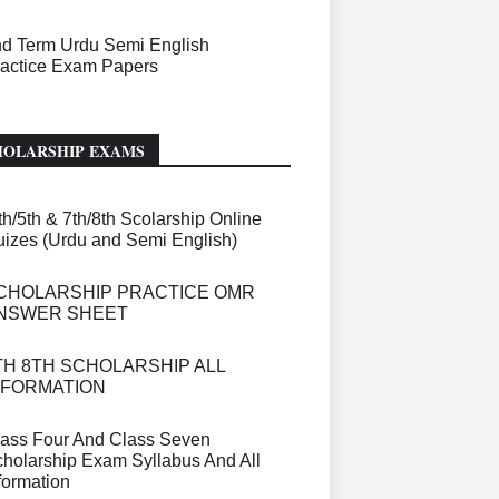
d Term Urdu Semi English
actice Exam Papers
HOLARSHIP EXAMS
th/5th & 7th/8th Scolarship Online
izes (Urdu and Semi English)
CHOLARSHIP PRACTICE OMR
NSWER SHEET
TH 8TH SCHOLARSHIP ALL
NFORMATION
ass Four And Class Seven
holarship Exam Syllabus And All
formation